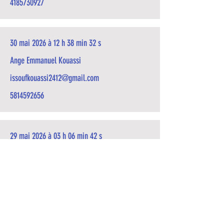
4185730927
30 mai 2026 à 12 h 38 min 32 s
Ange Emmanuel Kouassi
issoufkouassi2412@gmail.com
5814592656
29 mai 2026 à 03 h 06 min 42 s
ANVO Franck Michel Dylan
franckanvo13@gmail.com
4188660283