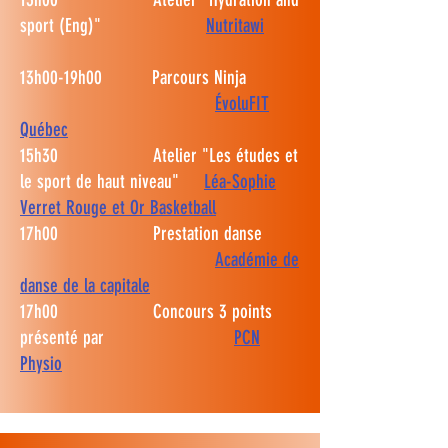
sport (Eng)"
Nutritawi
13h00-19h00 Parcours Ninja
ÉvoluFIT
Québec
15h30 Atelier "Les études et
le sport de haut niveau"
Léa-Sophie
Verret Rouge et Or Basketball
17h00 Prestation danse
Académie de
danse de la capitale
17h00 Concours 3 points
présenté par
PCN
Physio