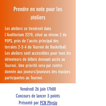
Prendre en note pour les
ateliers
Les ateliers se tiendront dans
l'Auditorium 2270, situé au niveau 2 du
PEPS, près de l'accès principal des
terrains 2-3-4 du Tournoi de Basketball.
Les ateliers sont accessibles pour tous les
détenteurs de billets donnant accès au
Tournoi. Une priorité sera par contre
donnée aux joueurs/joueuses des équipes
participantes au Tournoi.
Vendredi 26 juin 17h00
Concours de lancer 3 points
Présenté par
PCN Physio