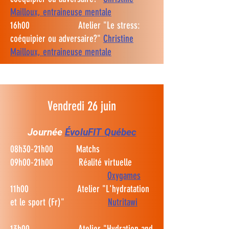
Mailloux, entraineuse mentale
16h00 Atelier "Le stress:
coéquipier ou adversaire?"
Christine
Mailloux, entraineuse mentale
Vendredi 26 juin
Journée
ÉvoluFIT
Québec
08h30-21h00 Matchs
09h00-21h00 Réalité virtuelle
Oxygames
11h00 Atelier "L'hydratation
et le sport (Fr)"
Nutritawi
13h00 Atelier "Hydration and