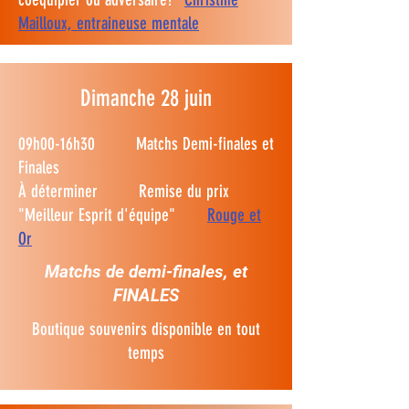
Mailloux, entraineuse mentale
Dimanche 28 juin
09h00-16h30 Matchs Demi-finales et
Finales
À déterminer Remise du prix
"Meilleur Esprit d'équipe"
Rouge et
Or
Matchs de demi-finales, et
FINALES
Boutique souvenirs disponible en tout
temps