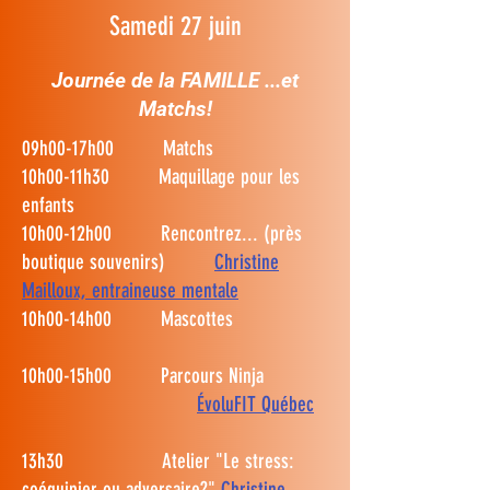
Samedi 27 juin
Journée de la FAMILLE ...et
Matchs!
09h00-17h00 Matchs
10h00-11h30 Maquillage pour les
enfants
10h00-12h00 Rencontrez... (près
boutique souvenirs)
Christine
Mailloux, entraineuse mentale
10h00-14h00 Mascottes
10h00-15h00 Parcours Ninja
ÉvoluFIT Québec
13h30 Atelier "Le stress:
coéquipier ou adversaire?"
Christine