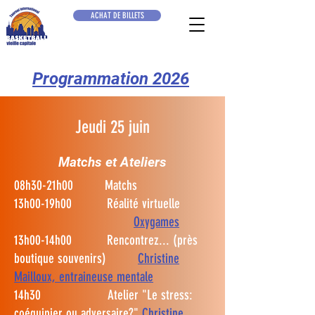
ACHAT DE BILLETS
Programmation 2026
Jeudi 25 juin
Matchs et Ateliers
08h30-21h00 Matchs
13h00-19h00 Réalité virtuelle
Oxygames
13h00-14h00 Rencontrez... (près
boutique souvenirs)
Christine
Mailloux, entraineuse mentale
14h30 Atelier "Le stress:
coéquipier ou adversaire?"
Christine